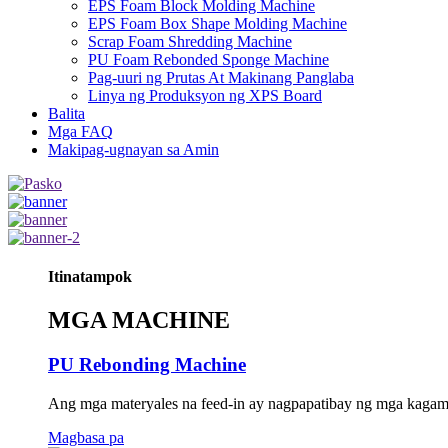
EPS Foam Block Molding Machine
EPS Foam Box Shape Molding Machine
Scrap Foam Shredding Machine
PU Foam Rebonded Sponge Machine
Pag-uuri ng Prutas At Makinang Panglaba
Linya ng Produksyon ng XPS Board
Balita
Mga FAQ
Makipag-ugnayan sa Amin
Itinatampok
MGA MACHINE
PU Rebonding Machine
Ang mga materyales na feed-in ay nagpapatibay ng mga kagamita
Magbasa pa