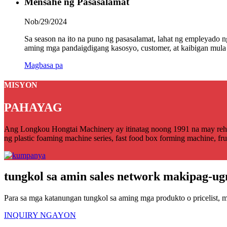
Mensahe ng Pasasalamat
Nob/29/2024
Sa season na ito na puno ng pasasalamat, lahat ng emp
aming mga pandaigdigang kasosyo, customer, at kaibigan mula 
Magbasa pa
MISYON
PAHAYAG
Ang Longkou Hongtai Machinery ay itinatag noong 1991 na may rehist
ng plastic foaming machine series, fast food box forming machine, fru
tungkol sa amin sales network makipag-ug
Para sa mga katanungan tungkol sa aming mga produkto o pricelist, 
INQUIRY NGAYON