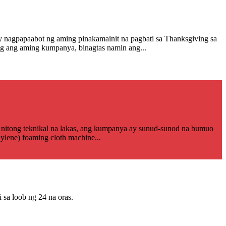
paabot ng aming pinakamainit na pagbati sa Thanksgiving sa
ag ang aming kumpanya, binagtas namin ang...
i nitong teknikal na lakas, ang kumpanya ay sunud-sunod na bumuo
hylene) foaming cloth machine...
sa loob ng 24 na oras.