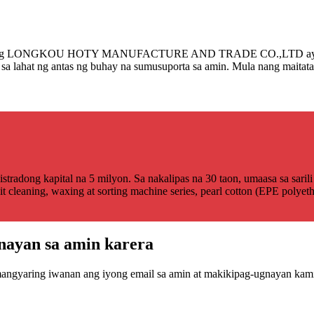
leyado ng LONGKOU HOTY MANUFACTURE AND TRADE CO.,LTD ay nagpa
sa lahat ng antas ng buhay na sumusuporta sa amin. Mula nang maitat
radong kapital na 5 milyon. Sa nakalipas na 30 taon, umaasa sa saril
it cleaning, waxing at sorting machine series, pearl cotton (EPE polyet
nayan sa amin karera
mangyaring iwanan ang iyong email sa amin at makikipag-ugnayan kami 