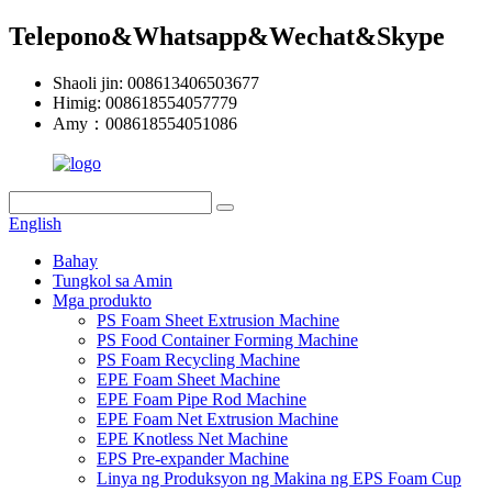
Telepono&Whatsapp&Wechat&Skype
Shaoli jin: 008613406503677
Himig: 008618554057779
Amy：008618554051086
English
Bahay
Tungkol sa Amin
Mga produkto
PS Foam Sheet Extrusion Machine
PS Food Container Forming Machine
PS Foam Recycling Machine
EPE Foam Sheet Machine
EPE Foam Pipe Rod Machine
EPE Foam Net Extrusion Machine
EPE Knotless Net Machine
EPS Pre-expander Machine
Linya ng Produksyon ng Makina ng EPS Foam Cup