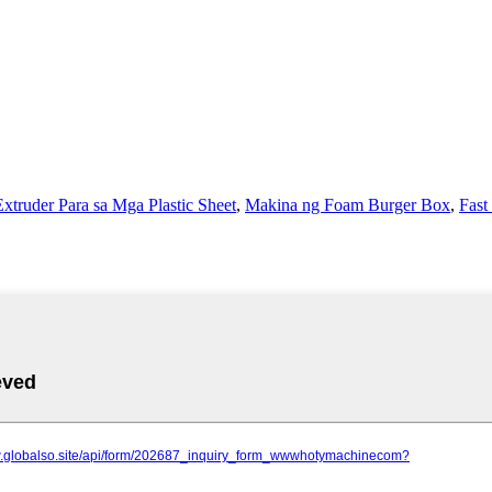
Extruder Para sa Mga Plastic Sheet
,
Makina ng Foam Burger Box
,
Fast