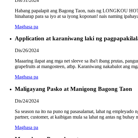
Dis/31/2024
Habang papalapit ang Bagong Taon, nais ng LONGKOU HOT
hinaharap para sa iyo at sa iyong koponan! nais naming ipahay
Magbasa pa
Application at karaniwang laki ng pagpapakilal
Dis/26/2024
Maaaring ilapat ang mga net sleeve sa iba't ibang prutas, pang
grapefruits at mangosteen, atbp. Karaniwang nakabalot ang mga 
Magbasa pa
Maligayang Pasko at Manigong Bagong Taon
Dis/24/2024
Sa season na ito na puno ng pasasalamat, lahat ng emp
partner, customer, at kaibigan mula sa lahat ng antas ng buhay
Magbasa pa