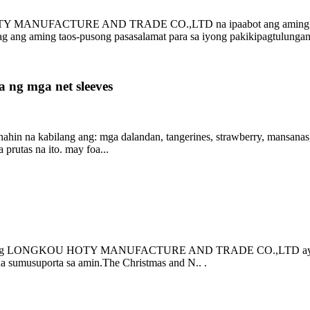
Y MANUFACTURE AND TRADE CO.,LTD na ipaabot ang aming taos-pu
ag ang aming taos-pusong pasasalamat para sa iyong pakikipagtulungan 
a ng mga net sleeves
unahin na kabilang ang: mga dalandan, tangerines, strawberry, mansanas
prutas na ito. may foa...
leyado ng LONGKOU HOTY MANUFACTURE AND TRADE CO.,LTD ay nagp
 na sumusuporta sa amin.The Christmas and N.. .